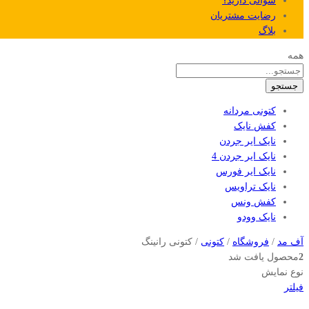
سوالی دارید؟
رضایت مشتریان
بلاگ
همه
جستجو
کتونی مردانه
کفش نایک
نایک ایر جردن
نایک ایر جردن 4
نایک ایر فورس
نایک تراویس
کفش ونس
نایک وودو
آف مد
/
فروشگاه
/
کتونی
/
کتونی رانینگ
2
محصول یافت شد
نوع نمایش
فیلتر