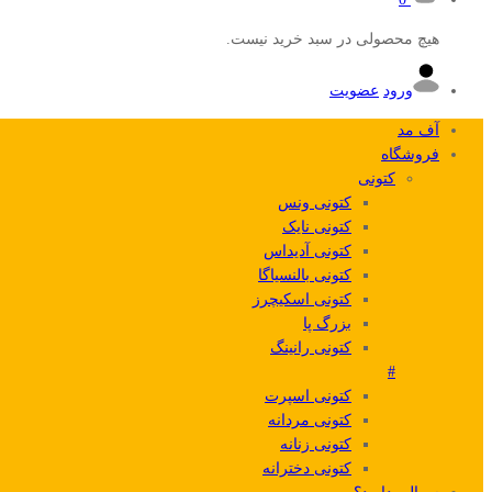
هیچ محصولی در سبد خرید نیست.
ورود
عضویت
آف مد
فروشگاه
کتونی
کتونی ونس
کتونی نایک
کتونی آدیداس
کتونی بالنسیاگا
کتونی اسکیچرز
بزرگ پا
کتونی رانینگ
#
کتونی اسپرت
کتونی مردانه
کتونی زنانه
کتونی دخترانه