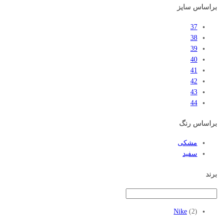
براساس سایز
37
38
39
40
41
42
43
44
براساس رنگ
مشکی
سفید
برند
Nike
(2)