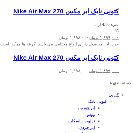
کتونی نایک ایر مکس Nike Air Max 270
نمره
4.80
از 5
05
۱,۸۹۹,۰۰۰
تومان
۱,۹۹۸,۰۰۰
تومان
خرید
این محصول دارای انواع مختلفی می باشد. گزینه ها ممکن است
کتونی نایک ایر مکس Nike Air Max 270
۱,۸۹۹,۰۰۰
تومان
۱,۹۹۸,۰۰۰
تومان
دسته بندی ها
کتونی
کتونی نایک
ایر فورس
وودو
تراویس اسکات
ایر جردن