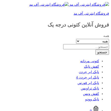
فروشگاه اینترنتی آف مد
فروش آنلاین کتونی درجه یک
همه
جستجو
کتونی مردانه
کفش نایک
نایک ایر جردن
نایک ایر جردن 4
نایک ایر فورس
نایک تراویس
کفش ونس
نایک وودو
0