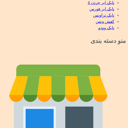
نایک ایر جردن 4
نایک ایر فورس
نایک تراویس
کفش ونس
نایک وودو
منو دسته بندی