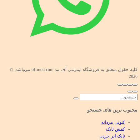
کليه حقوق متعلق به فروشگاه اینترنتی آف مد ‫offmod.com می‌باشد. ©
2026
محبوب ترین های جستحو
کتونی مردانه
کفش نایک
نایک ایر جردن