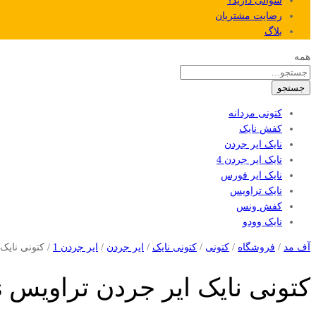
سوالی دارید؟
رضایت مشتریان
بلاگ
همه
جستجو
کتونی مردانه
کفش نایک
نایک ایر جردن
نایک ایر جردن 4
نایک ایر فورس
نایک تراویس
کفش ونس
نایک وودو
آف مد
/
فروشگاه
/
کتونی
/
کتونی نایک
/
ایر جردن
/
ایر جردن 1
/
کتونی نایک ایر جردن
کتونی نایک ایر جردن تراویس Nike Air Jordan 1 Travis