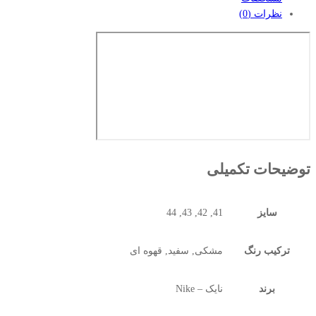
نظرات (0)
توضیحات تکمیلی
سایز
41, 42, 43, 44
ترکیب رنگ
مشکی, سفید, قهوه ای
برند
نایک – Nike