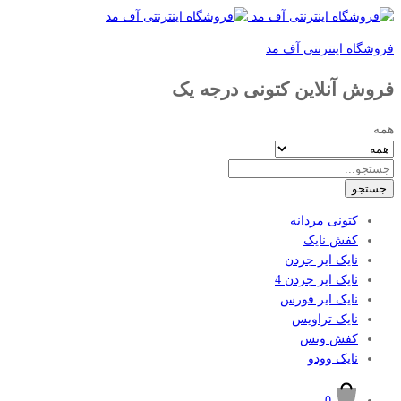
فروشگاه اینترنتی آف مد
فروش آنلاین کتونی درجه یک
همه
جستجو
کتونی مردانه
کفش نایک
نایک ایر جردن
نایک ایر جردن 4
نایک ایر فورس
نایک تراویس
کفش ونس
نایک وودو
0