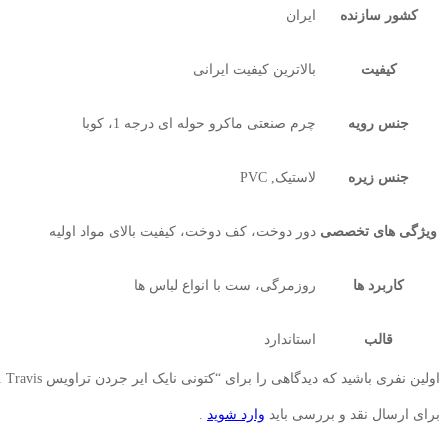
کشور سازنده
ایران
کیفیت
بالاترین کیفیت ایرانی
جنس رویه
چرم صنعتی ماکرو حوله ای درجه 1، کوبا
جنس زیره
لاستیک, PVC
ویژگی های تخصصی
دور دوخت، کف دوخت، کیفیت بالای مواد اولیه
کاربرد ها
روزمرگی، ست با انواع لباس ها
قالب
استاندارد
اولین نفری باشید که دیدگاهی را برای “کتونی نایک ایر جردن تراویس Nike Air Jordan 1 Travis” ارسال می کنید;
برای ارسال نقد و بررسی باید
وارد شوید
.