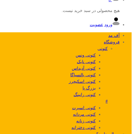
هیچ محصولی در سبد خرید نیست.
ورود
عضویت
آف مد
فروشگاه
کتونی
کتونی ونس
کتونی نایک
کتونی آدیداس
کتونی بالنسیاگا
کتونی اسکیچرز
بزرگ پا
کتونی رانینگ
#
کتونی اسپرت
کتونی مردانه
کتونی زنانه
کتونی دخترانه