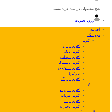
هیچ محصولی در سبد خرید نیست.
ورود
عضویت
آف مد
فروشگاه
کتونی
کتونی ونس
کتونی نایک
کتونی آدیداس
کتونی بالنسیاگا
کتونی اسکیچرز
بزرگ پا
کتونی رانینگ
#
کتونی اسپرت
کتونی مردانه
کتونی زنانه
کتونی دخترانه