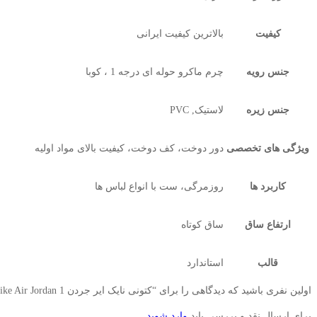
کیفیت
بالاترین کیفیت ایرانی
جنس رویه
چرم ماکرو حوله ای درجه 1 ، کوبا
جنس زیره
لاستیک, PVC
ویژگی های تخصصی
دور دوخت، کف دوخت، کیفیت بالای مواد اولیه
کاربرد ها
روزمرگی، ست با انواع لباس ها
ارتفاع ساق
ساق کوتاه
قالب
استاندارد
اولین نفری باشید که دیدگاهی را برای “کتونی نایک ایر جردن Nike Air Jordan 1” ارسال می کنید;
برای ارسال نقد و بررسی باید
وارد شوید
.