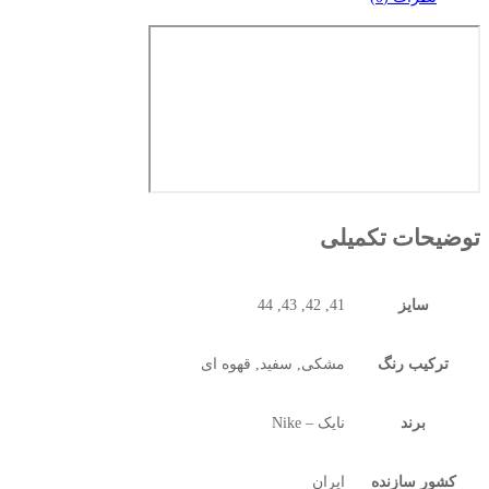
توضیحات تکمیلی
سایز
41, 42, 43, 44
ترکیب رنگ
مشکی, سفید, قهوه ای
برند
نایک – Nike
کشور سازنده
ایران