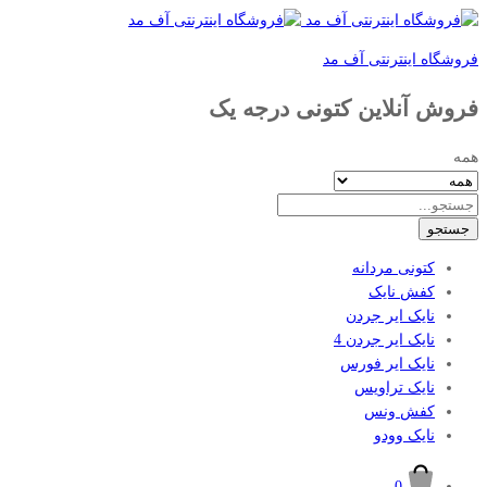
فروشگاه اینترنتی آف مد
فروش آنلاین کتونی درجه یک
همه
جستجو
کتونی مردانه
کفش نایک
نایک ایر جردن
نایک ایر جردن 4
نایک ایر فورس
نایک تراویس
کفش ونس
نایک وودو
0