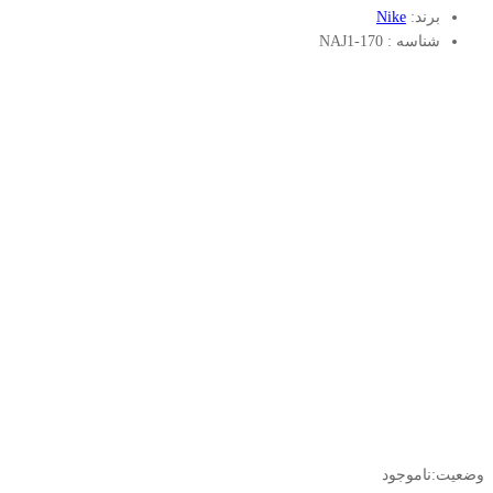
برند:
Nike
شناسه :
NAJ1-170
وضعیت:
ناموجود