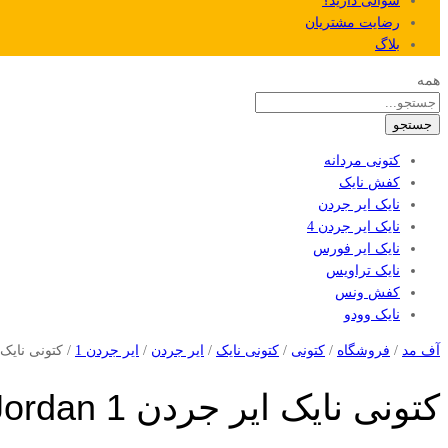
سوالی دارید؟
رضایت مشتریان
بلاگ
همه
جستجو
کتونی مردانه
کفش نایک
نایک ایر جردن
نایک ایر جردن 4
نایک ایر فورس
نایک تراویس
کفش ونس
نایک وودو
آف مد
/
فروشگاه
/
کتونی
/
کتونی نایک
/
ایر جردن
/
ایر جردن 1
/
کتونی نایک ایر جردن
کتونی نایک ایر جردن Nike Air Jordan 1