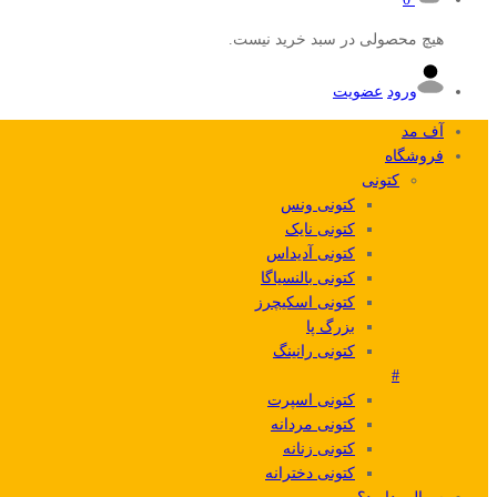
هیچ محصولی در سبد خرید نیست.
ورود
عضویت
آف مد
فروشگاه
کتونی
کتونی ونس
کتونی نایک
کتونی آدیداس
کتونی بالنسیاگا
کتونی اسکیچرز
بزرگ پا
کتونی رانینگ
#
کتونی اسپرت
کتونی مردانه
کتونی زنانه
کتونی دخترانه