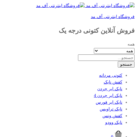
فروشگاه اینترنتی آف مد
فروش آنلاین کتونی درجه یک
همه
جستجو
کتونی مردانه
کفش نایک
نایک ایر جردن
نایک ایر جردن 4
نایک ایر فورس
نایک تراویس
کفش ونس
نایک وودو
0