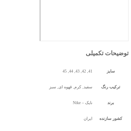
توضیحات تکمیلی
سایز
41, 42, 43, 44, 45
ترکیب رنگ
سفید, کرم, قهوه ای, سبز
برند
نایک – Nike
کشور سازنده
ایران