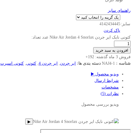
راهنمای سایز
سایز:
45
44
43
42
41
پاک کردن
کتونی نایک ایر جردن Nike Air Jordan 4 Snorlax عدد
تعداد:
افزودن به سبد خرید
فروش 3 ماه گذشته:
192+
شناسه :
NAJ4-1
دسته بندی ها:
ایر جردن
,
ایر جردن 4
,
کتونی
,
کتونی اسپرت
,
ویدیو محصول ▶️
شرایط ارسال
مشخصات
نظرات (5)
ویدیو بررسی محصول
▶