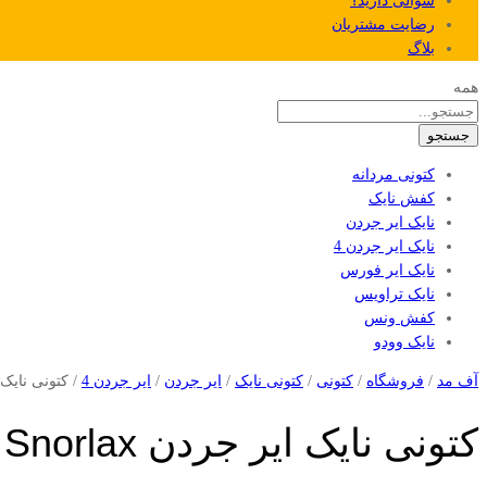
سوالی دارید؟
رضایت مشتریان
بلاگ
همه
جستجو
کتونی مردانه
کفش نایک
نایک ایر جردن
نایک ایر جردن 4
نایک ایر فورس
نایک تراویس
کفش ونس
نایک وودو
آف مد
/
فروشگاه
/
کتونی
/
کتونی نایک
/
ایر جردن
/
ایر جردن 4
/
کتونی نایک ایر جردن lax
کتونی نایک ایر جردن Nike Air Jordan 4 Snorlax