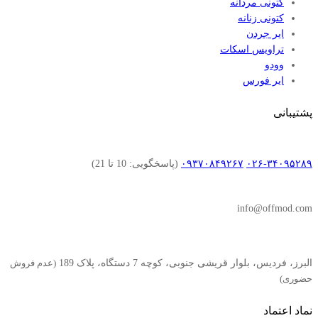
کتونی مردانه
کتونی زنانه
ایر جردن
تراویس اسکات
وودو
ایر فورس
پشتیبانی
۰۲۶-۳۴۰۹۵۲۸۹
۰۹۳۷۰۸۴۹۲۶۷
(پاسخگویی: 10 تا 21)
info@offmod.com
البرز، فردیس، بلوار قریشی جنوبی، کوچه 7 دستگاه، پلاک 189
(عدم فروش
حضوری)
نماد اعتماد