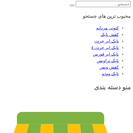
محبوب ترین های جستحو
کتونی مردانه
کفش نایک
نایک ایر جردن
نایک ایر جردن 4
نایک ایر فورس
نایک تراویس
کفش ونس
نایک وودو
منو دسته بندی