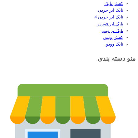
کفش نایک
نایک ایر جردن
نایک ایر جردن 4
نایک ایر فورس
نایک تراویس
کفش ونس
نایک وودو
منو دسته بندی