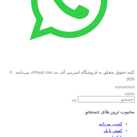
کليه حقوق متعلق به فروشگاه اینترنتی آف مد ‫offmod.com می‌باشد. ©
2026
محبوب ترین های جستحو
کتونی مردانه
کفش نایک